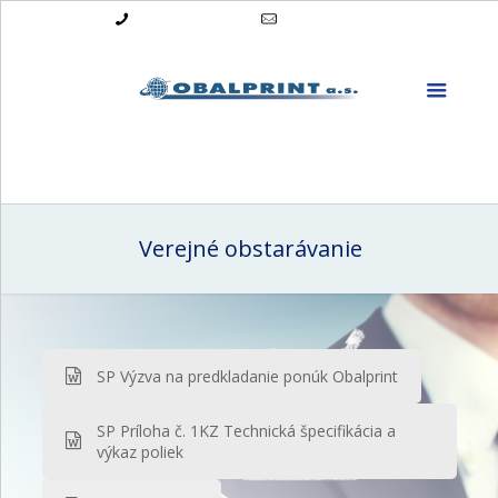
045 / 5 402 577
obalprint.as@obalprint.sk
Verejné obstarávanie
SP Výzva na predkladanie ponúk Obalprint
SP Príloha č. 1KZ Technická špecifikácia a
výkaz poliek