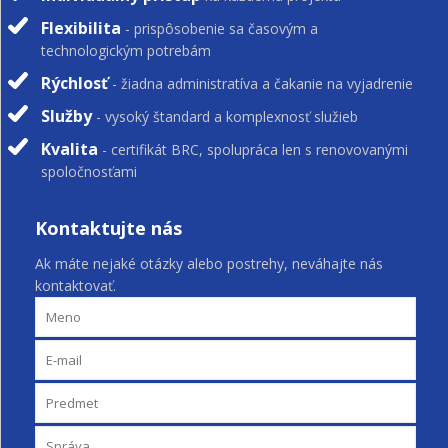
Flexibilita
- prispôsobenie sa časovým a
technologickým potrebám
Rýchlosť
- žiadna administratíva a čakanie na vyjadrenie
Služby
- vysoký štandard a komplexnosť služieb
Kvalita
- certifikát BRC, spolupráca len s renovovanými
spoločnosťami
Kontaktujte nás
Ak máte nejaké otázky alebo postrehy, neváhajte nás
kontaktovať.